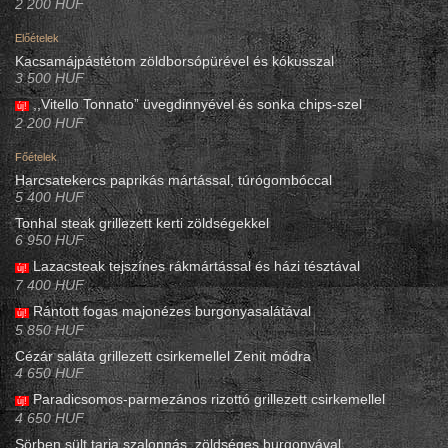
2 200 HUF
Előételek
Kacsamájpástétom zöldborsópürével és kókusszal
3 500 HUF
,,Vitello Tonnato” üvegdinnyével és sonka chips-szel
új!
2 200 HUF
Főételek
Harcsatekercs paprikás mártással, túrógombóccal
5 400 HUF
Tonhal steak grillezett kerti zöldségekkel
6 950 HUF
Lazacsteak tejszínes rákmártással és házi tésztával
új!
7 400 HUF
Rántott fogas majonézes burgonyasalátával
új!
5 850 HUF
Cézár saláta grillezett csirkemellel Zenit módra
4 650 HUF
Paradicsomos-parmezános rizottó grillezett csirkemellel
új!
4 650 HUF
Sörben sült tarja szalonnás, zöldséges burgonyával