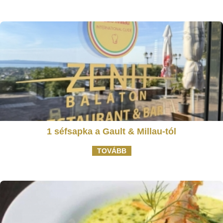
1 séfsapka a Gault & Millau-tól
TOVÁBB