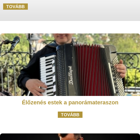
TOVÁBB
Élőzenés estek a panorámateraszon
TOVÁBB